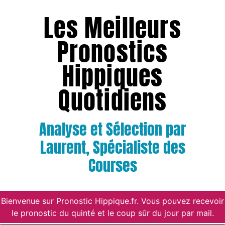
Les Meilleurs
Pronostics
Hippiques
Quotidiens
Analyse et Sélection par
Laurent, Spécialiste des
Courses
Bienvenue sur Pronostic Hippique.fr. Vous pouvez recevoir
le pronostic du quinté et le coup sûr du jour par mail.