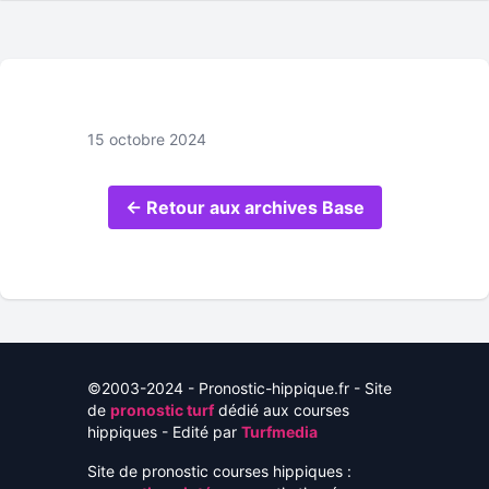
15 octobre 2024
← Retour aux archives Base
©2003-2024 - Pronostic-hippique.fr - Site
de
pronostic turf
dédié aux courses
hippiques - Edité par
Turfmedia
Site de pronostic courses hippiques :