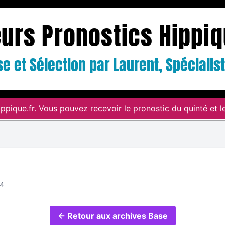
eurs Pronostics Hippi
e et Sélection par Laurent, Spéciali
ppique.fr. Vous pouvez recevoir le pronostic du quinté et le
24
← Retour aux archives Base