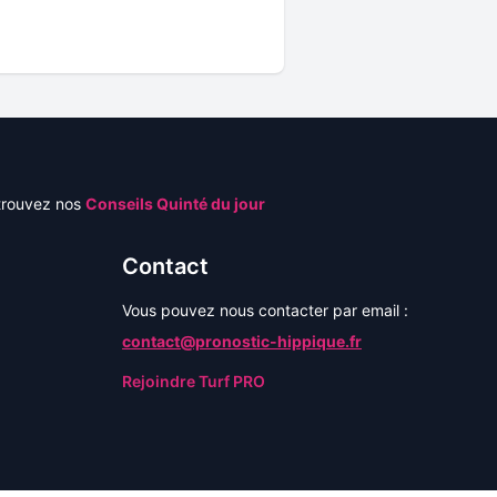
trouvez nos
Conseils Quinté du jour
Contact
Vous pouvez nous contacter par email :
contact@pronostic-hippique.fr
Rejoindre Turf PRO