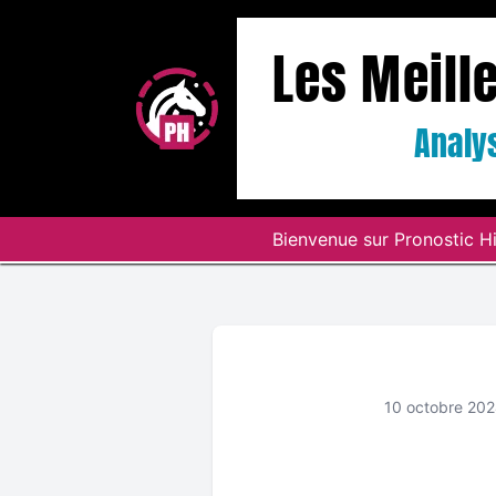
Les Meill
Analys
Bienvenue sur Pronostic Hi
10 octobre 20