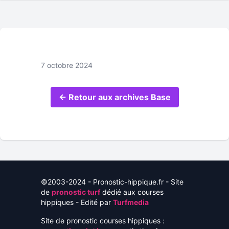
7 octobre 2024
← Retour aux archives Base
©2003-2024 - Pronostic-hippique.fr - Site
de
pronostic turf
dédié aux courses
hippiques - Edité par
Turfmedia
Site de pronostic courses hippiques :