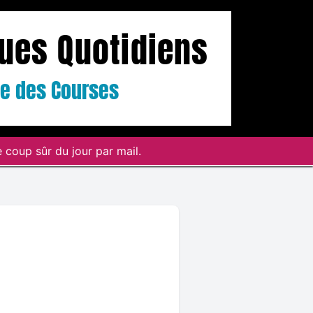
ques Quotidiens
ste des Courses
 coup sûr du jour par mail.