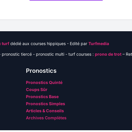
 turf
dédié aux courses hippiques - Edité par
Turfmedia
 pronostic tiercé - pronostic multi - turf courses :
prono de trot
– Re
Pronostics
Pronostics Quinté
Coups Sûr
Pronostics Base
Pronostics Simples
Articles & Conseils
Archives Complètes