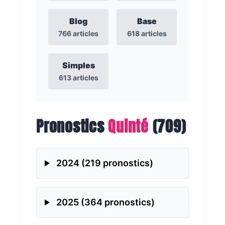
Blog
Base
766 articles
618 articles
Simples
613 articles
Pronostics
Quinté
(709)
2024 (219 pronostics)
2025 (364 pronostics)