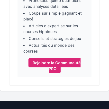
Pronostics quinté quotidiens
avec analyses détaillées
Coups sûr simple gagnant et
placé
Articles d'expertise sur les
courses hippiques
Conseils et stratégies de jeu
Actualités du monde des
courses
Rejoindre la Communauté
PRO